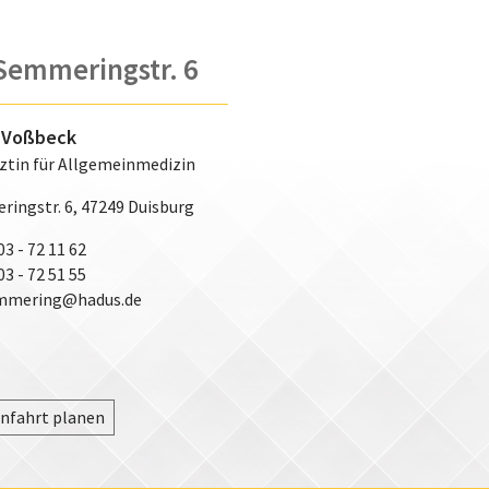
Semmeringstr. 6
 Voßbeck
ztin für Allgemeinmedizin
ingstr. 6, 47249 Duisburg
03 - 72 11 62
03 - 72 51 55
mmering@hadus.de
nfahrt planen